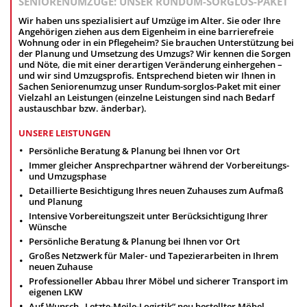
SENIORENUMZÜGE: UNSER RUNDUM-SORGLOS-PAKET
Wir haben uns spezialisiert auf Umzüge im Alter. Sie oder Ihre
Angehörigen ziehen aus dem Eigenheim in eine barrierefreie
Wohnung oder in ein Pflegeheim? Sie brauchen Unterstützung bei
der Planung und Umsetzung des Umzugs? Wir kennen die Sorgen
und Nöte, die mit einer derartigen Veränderung einhergehen –
und wir sind Umzugsprofis. Entsprechend bieten wir Ihnen in
Sachen Seniorenumzug unser Rundum-sorglos-Paket mit einer
Vielzahl an Leistungen (einzelne Leistungen sind nach Bedarf
austauschbar bzw. änderbar).
UNSERE LEISTUNGEN
Persönliche Beratung & Planung bei Ihnen vor Ort
Immer gleicher Ansprechpartner während der Vorbereitungs-
und Umzugsphase
Detaillierte Besichtigung Ihres neuen Zuhauses zum Aufmaß
und Planung
Intensive Vorbereitungszeit unter Berücksichtigung Ihrer
Wünsche
Persönliche Beratung & Planung bei Ihnen vor Ort
Großes Netzwerk für Maler- und Tapezierarbeiten in Ihrem
neuen Zuhause
Professioneller Abbau Ihrer Möbel und sicherer Transport im
eigenen LKW
Auf Wunsch „Letzte-Meile-Logistik“ neu bestellter Möbel